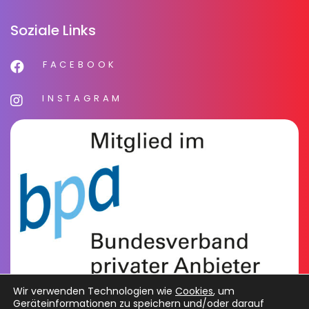
Soziale Links
FACEBOOK
INSTAGRAM
Wir verwenden Technologien wie
Cookies
, um
Geräteinformationen zu speichern und/oder darauf