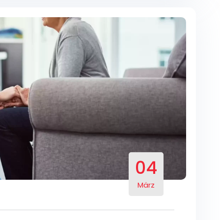
04
März