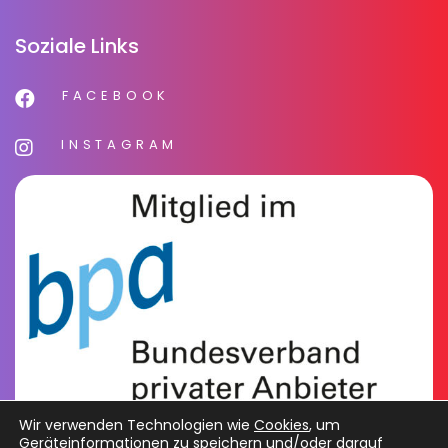
Soziale Links
FACEBOOK
INSTAGRAM
Wir verwenden Technologien wie
Cookies
, um
Geräteinformationen zu speichern und/oder darauf