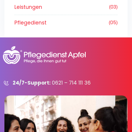
Leistungen
03
Pflegedienst
05
24/7-Support:
0621 – 714 111 36